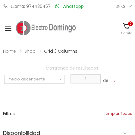
LINKS
LLama: 974430457
Whatsapp
0
Toggle mobile menu
Carrito
Home
Shop
Grid 3 Columns
Mostrando
de
resultados
de
→
Filtros:
Limpiar Todos
Disponibilidad