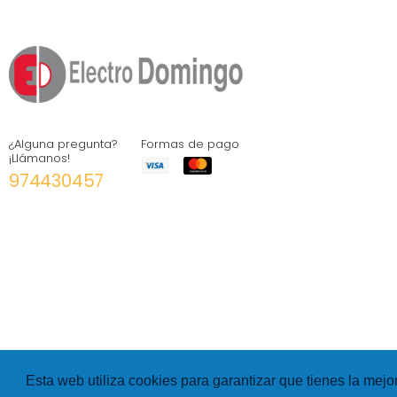
¿Alguna pregunta?
Formas de pago
¡Llámanos!
974430457
Esta web utiliza cookies para garantizar que tienes la mejo
©
Hexer
- All rights Reserved