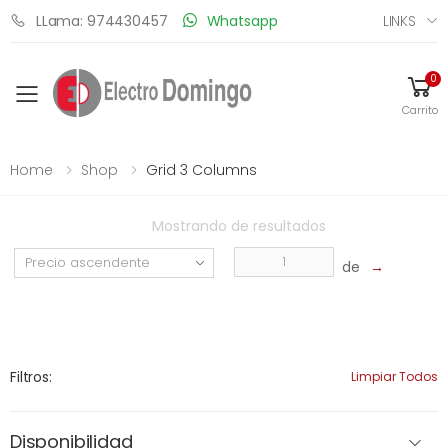
LINKS
LLama: 974430457
Whatsapp
0
Toggle mobile menu
Carrito
Home
Shop
Grid 3 Columns
Mostrando
de
resultados
de
→
Filtros:
Limpiar Todos
Disponibilidad