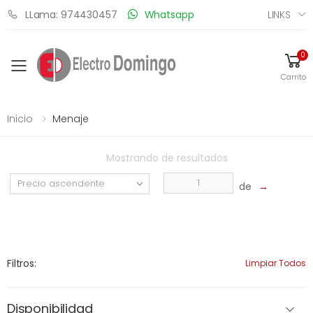
LINKS
LLama: 974430457
Whatsapp
0
Toggle mobile menu
Carrito
Inicio
Menaje
Mostrando
de
resultados
de
→
Filtros:
Limpiar Todos
Disponibilidad