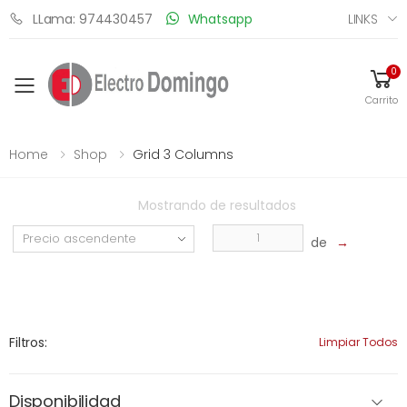
LINKS
LLama: 974430457
Whatsapp
0
Toggle mobile menu
Carrito
Home
Shop
Grid 3 Columns
Mostrando
de
resultados
de
→
Filtros:
Limpiar Todos
Disponibilidad