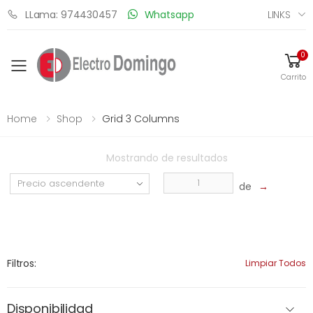
LINKS
LLama: 974430457
Whatsapp
0
Toggle mobile menu
Carrito
Home
Shop
Grid 3 Columns
Mostrando
de
resultados
de
→
Filtros:
Limpiar Todos
Disponibilidad