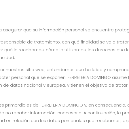
egurar que su información personal se encuentre protegida
sponsable de tratamiento, con qué finalidad se va a tratar 
r qué la recabamos, cómo la utilizamos, los derechos que le
acidad.
ilizar nuestros sitio web, entendemos que ha leído y compren
ácter personal que se exponen.
FERRETERIA DOMINGO
asume la
 de datos nacional y europea, y tienen el objetivo de tratar 
res primordiales de
FERRETERIA DOMINGO
y, en consecuencia, 
e no recabar información innecesaria. A continuación, le p
dad en relación con los datos personales que recabamos, exp