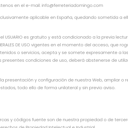
ctenos en el e-mail:
info@ferreteriadomingo.com
xclusivamente aplicable en España, quedando sometida a el
l USUARIO es gratuito y está condicionado a la previa lectur
ERALES DE USO vigentes en el momento del acceso, que rog
ntenidos o servicios, acepta y se somete expresamente a la
as presentes condiciones de uso, deberá abstenerse de utiliz
presentación y configuración de nuestra Web, ampliar o reduc
tados, todo ello de forma unilateral y sin previo aviso.
rcas y códigos fuente son de nuestra propiedad o de tercer
erechos de Propiedad Intelectual e Industrial.