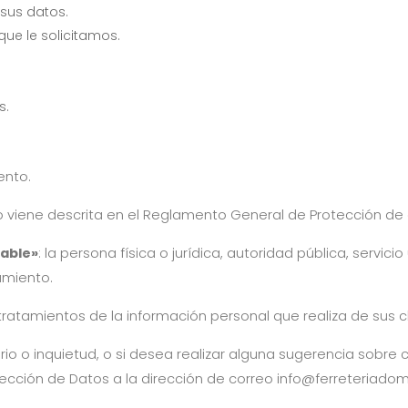
 sus datos.
ue le solicitamos.
s.
ento.
 viene descrita en el Reglamento General de Protección de da
sable»
: la persona física o jurídica, autoridad pública, servic
amiento.
ratamientos de la información personal que realiza de sus cl
ario o inquietud, o si desea realizar alguna sugerencia sobr
ección de Datos a la dirección de correo
info@ferreteriado