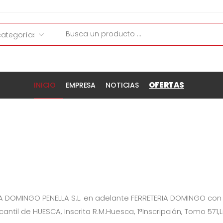
OFERTAS
INICIO
EMPRESA
NOTICIAS
A DOMINGO PENELLA S.L.
en adelante
FERRETERIA DOMINGO
con 
rcantil de
HUESCA
,
Inscrita R.M.Huesca, 1ªInscripción, Tomo 571,L