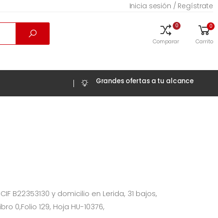
Inicia sesión / Regístrate
0
0
Comparar
Carrito
Grandes ofertas a tu alcance
CIF
B22353130
y domicilio en
Lerida, 31 bajos
,
ibro 0,Folio 129, Hoja HU-10376
,