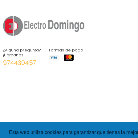
¿Alguna pregunta?
Formas de pago
¡Llámanos!
974430457
Esta web utiliza cookies para garantizar que tienes la mejo
©
Hexer
- All rights Reserved