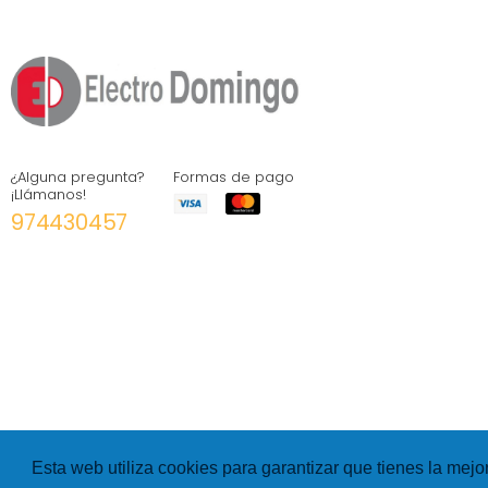
¿Alguna pregunta?
Formas de pago
¡Llámanos!
974430457
Esta web utiliza cookies para garantizar que tienes la mejo
©
Hexer
- All rights Reserved