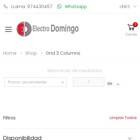
LINKS
LLama: 974430457
Whatsapp
0
Toggle mobile menu
Carrito
Home
Shop
Grid 3 Columns
Mostrando
de
resultados
de
→
Filtros:
Limpiar Todos
Disponibilidad