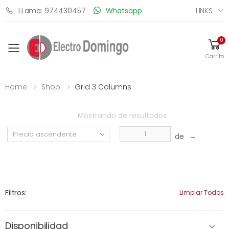
LINKS
LLama: 974430457
Whatsapp
0
Toggle mobile menu
Carrito
Home
Shop
Grid 3 Columns
Mostrando
de
resultados
de
→
Filtros:
Limpiar Todos
Disponibilidad