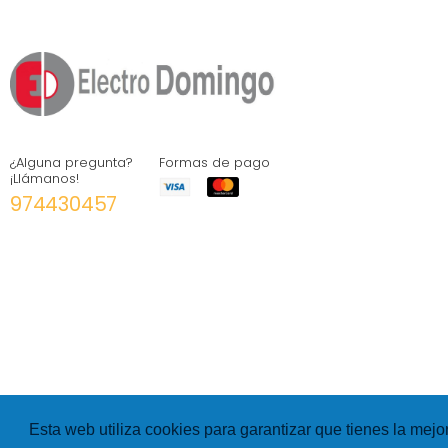
¿Alguna pregunta?
Formas de pago
¡Llámanos!
974430457
Esta web utiliza cookies para garantizar que tienes la mejo
©
Hexer
- All rights Reserved