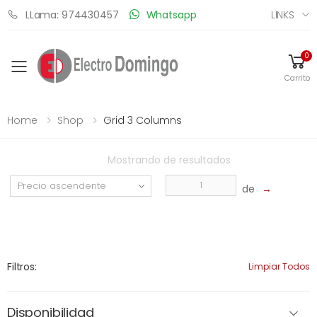
LINKS
LLama: 974430457
Whatsapp
0
Toggle mobile menu
Carrito
Home
Shop
Grid 3 Columns
Mostrando
de
resultados
de
→
Filtros:
Limpiar Todos
Disponibilidad