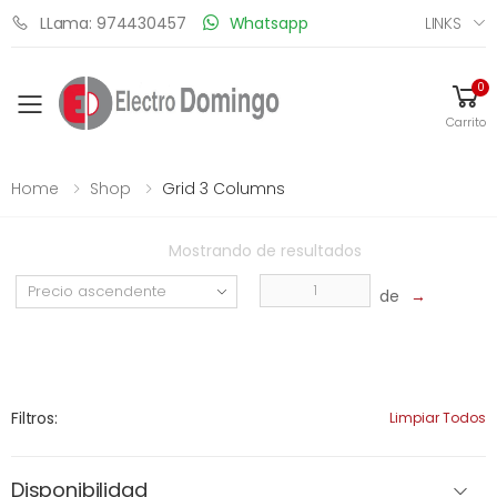
LINKS
LLama: 974430457
Whatsapp
0
Toggle mobile menu
Carrito
Home
Shop
Grid 3 Columns
Mostrando
de
resultados
de
→
Filtros:
Limpiar Todos
Disponibilidad