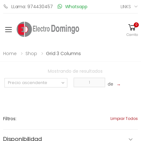
LINKS
LLama: 974430457
Whatsapp
0
Toggle mobile menu
Carrito
Home
Shop
Grid 3 Columns
Mostrando
de
resultados
de
→
Filtros:
Limpiar Todos
Disponibilidad