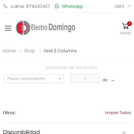
LINKS
LLama: 974430457
Whatsapp
0
Toggle mobile menu
Carrito
Home
Shop
Grid 3 Columns
Mostrando
de
resultados
de
→
Filtros:
Limpiar Todos
Disponibilidad