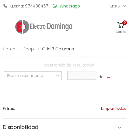
LINKS
LLama: 974430457
Whatsapp
0
Toggle mobile menu
Carrito
Home
Shop
Grid 3 Columns
Mostrando
de
resultados
de
→
Filtros:
Limpiar Todos
Disponibilidad